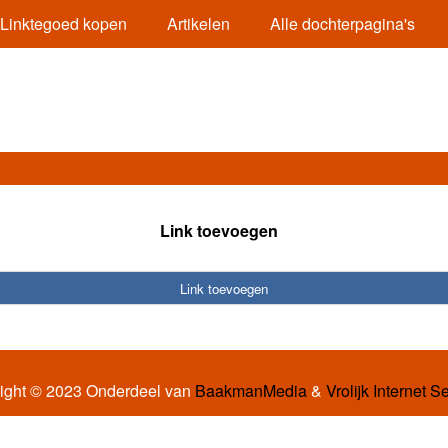
Linktegoed kopen
Artikelen
Alle dochterpagina's
Link toevoegen
Link toevoegen
ight © 2023 Onderdeel van
BaakmanMedia
&
Vrolijk Internet S